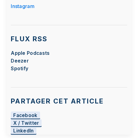
respecter votre choix, nous avons bloqué la
Instagram
lecture de cette vidéo. Si vous souhaitez
continuer et lire la vidéo, vous devez nous
donner votre consentement en cliquant sur le
bouton ci-dessous.
FLUX RSS
J'accepte - Lancer la vidéo
Apple Podcasts
Deezer
Spotify
PARTAGER CET ARTICLE
Facebook
X / Twitter
LinkedIn