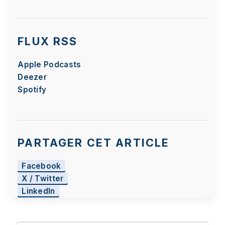
Le visionnage de cette vidéo peut entraîner le
placement de cookies par le fournisseur de la
plateforme vidéo vers laquelle vous serez
FLUX RSS
redirigé(e). Étant donné votre refus du dépôt de
cookies que vous avez exprimé, afin de
Apple Podcasts
respecter votre choix, nous avons bloqué la
Deezer
lecture de cette vidéo. Si vous souhaitez
continuer et lire la vidéo, vous devez nous
Spotify
donner votre consentement en cliquant sur le
bouton ci-dessous.
J'accepte - Lancer la vidéo
PARTAGER CET ARTICLE
Facebook
X / Twitter
LinkedIn