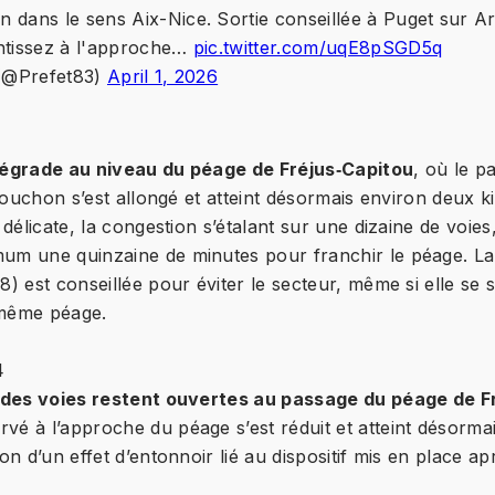
 dans le sens Aix-Nice. Sortie conseillée à Puget sur Ar
ntissez à l'approche…
pic.twitter.com/uqE8pSGD5q
 (@Prefet83)
April 1, 2026
dégrade au niveau du péage de Fréjus‑Capitou
, où le p
 bouchon s’est allongé et atteint désormais environ deux k
 délicate, la congestion s’étalant sur une dizaine de voies,
um une quinzaine de minutes pour franchir le péage. La 
) est conseillée pour éviter le secteur, même si elle se s
 même péage.
4
é des voies restent ouvertes au passage du péage de F
é à l’approche du péage s’est réduit et atteint désorma
on d’un effet d’entonnoir lié au dispositif mis en place ap