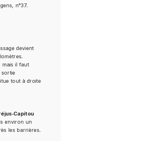
gens, n°37.
assage devient
ilomètres.
 mais il faut
sortie
itue tout à droite
réjus‑Capitou
is environ un
rès les barrières.