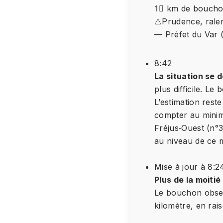
1⃣ km de bouchon
⚠️Prudence, rale
— Préfet du Var
8:42
La situation se 
plus difficile. Le
L’estimation reste
compter au minim
Fréjus‑Ouest (n°38
au niveau de ce
Mise à jour à 8:2
Plus de la moiti
Le bouchon observ
kilomètre, en rais