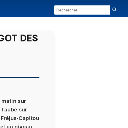
RGOT DES
 matin sur
 l’aube sur
 Fréjus‑Capitou
iel au niveau