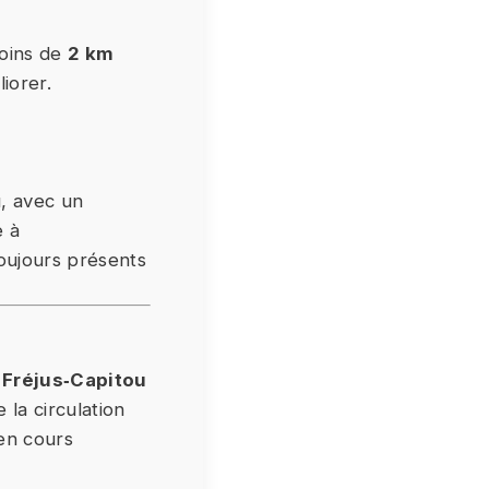
moins de
2 km
iorer.
u, avec un
e à
toujours présents
 Fréjus‑Capitou
la circulation
 en cours