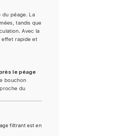
e du péage. La
rmées, tandis que
culation. Avec la
 effet rapide et
après le péage
 Le bouchon
approche du
ge filtrant est en