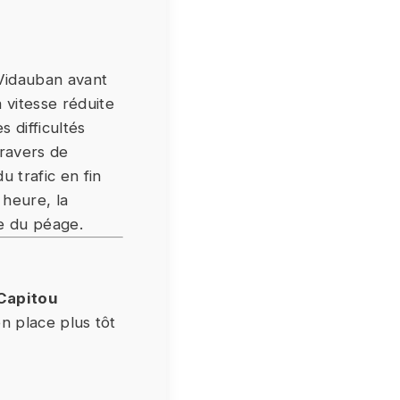
 Vidauban avant
 vitesse réduite
 difficultés
ravers de
u trafic en fin
 heure, la
ge du péage.
Capitou
en place plus tôt