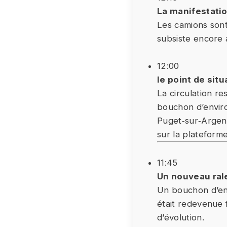
La manifestatio
Les camions sont
subsiste encore a
12:00
le point de situ
La circulation r
bouchon d’enviro
Puget‑sur‑Argens
sur la plateform
11:45
Un nouveau ral
Un bouchon d’env
était redevenue f
d’évolution.