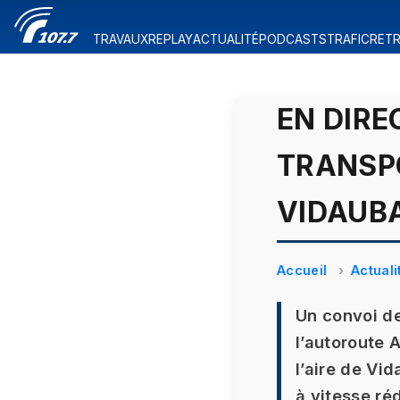
TRAVAUX
REPLAY
ACTUALITÉ
PODCASTS
TRAFIC
RETR
EN DIRE
TRANSP
VIDAUBA
Accueil
Actuali
Un convoi de
l’autoroute 
l’aire de Vi
à vitesse ré