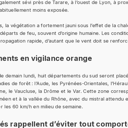
galement sévi près de Tarare, à l’ouest de Lyon, à prox
abituellement moins exposée.
, la végétation a fortement jauni sous l’effet de la ch
x départs de feu, souvent d’origine humaine. Les conditi
ropagation rapide, d’autant que le vent doit se renforc
ents en vigilance orange
de demain lundi, huit départements du sud seront placé
ies de forêt : l’Aude, les Pyrénées-Orientales, l’Héraul
, le Vaucluse, la Drôme et le Var. Cette zone corresp
anéen et à la vallée du Rhône, avec du mistral attendu e
 les 60 km/h en milieu de semaine.
tés rappellent d’éviter tout compor