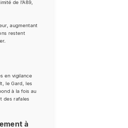
imité de l’A89,
aleur, augmentant
ons restent
er.
s en vigilance
t, le Gard, les
ond à la fois au
t des rafales
tement à