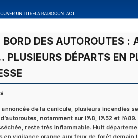
OUVER UN TITRE
LA RADIO
CONTACT
 BORD DES AUTOROUTES : A
… PLUSIEURS DÉPARTS EN P
ESSE
té
n annoncée de la canicule, plusieurs incendies s
d’autoroutes, notamment sur l’A8, l’A52 et l’A89.
séchée, reste très inflammable. Huit départeme
s en vigilance orange aux feux de forêt demain l