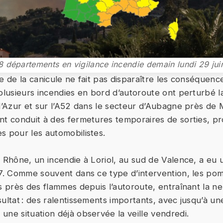
8 départements en vigilance incendie demain lundi 29 jui
e de la canicule ne fait pas disparaître les conséquenc
plusieurs incendies en bord d’autoroute ont perturbé la
d’Azur et sur l’A52 dans le secteur d’Aubagne près de M
nt conduit à des fermetures temporaires de sorties, p
s pour les automobilistes.
u Rhône, un incendie à Loriol, au sud de Valence, a eu 
A7. Comme souvent dans ce type d’intervention, les po
s près des flammes depuis l’autoroute, entraînant la ne
sultat : des ralentissements importants, avec jusqu’à u
une situation déjà observée la veille vendredi.