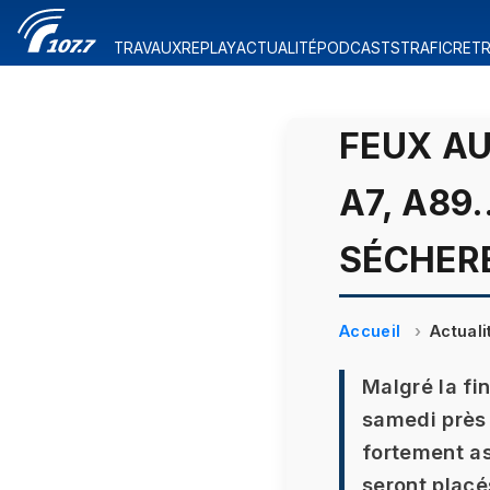
TRAVAUX
REPLAY
ACTUALITÉ
PODCASTS
TRAFIC
RETR
FEUX AU
A7, A89
SÉCHER
Accueil
Actuali
Malgré la fi
samedi près 
fortement as
seront placé