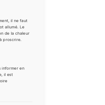
ent, il ne faut
ot allumé. Le
on de la chaleur
à proscrire.
s informer en
 il est
oire