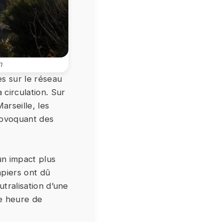
n
es sur le réseau
 circulation. Sur
arseille, les
rovoquant des
un impact plus
mpiers ont dû
utralisation d’une
ne heure de