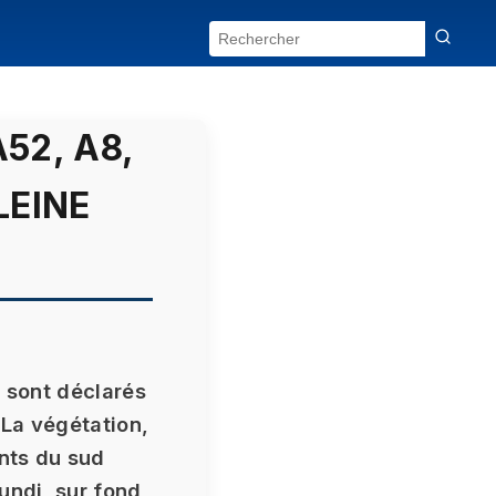
52, A8,
LEINE
e sont déclarés
 La végétation,
nts du sud
undi, sur fond