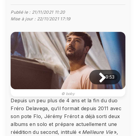
Publié le :
21/11/2021 11:20
Mise à jour :
22/11/2021 17:19
9:53
© boby
Depuis un peu plus de 4 ans et la fin du duo
Fréro Delavega, qu’il formait depuis 2011 avec
son pote Flo, Jérémy Frérot a déjà sorti deux
albums en solo et prépare actuellement une
réédition du second, intitulé «
Meilleure Vie
»,