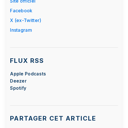
Site officiel
redirigé(e). Étant donné votre refus du dépôt de
cookies que vous avez exprimé, afin de
Facebook
respecter votre choix, nous avons bloqué la
X (ex-Twitter)
lecture de cette vidéo. Si vous souhaitez
continuer et lire la vidéo, vous devez nous
Instagram
donner votre consentement en cliquant sur le
bouton ci-dessous.
J'accepte - Lancer la vidéo
FLUX RSS
Apple Podcasts
Deezer
Spotify
PARTAGER CET ARTICLE