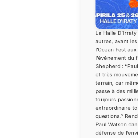
La Halle D’Irraty
autres, avant le
l’Ocean Fest aux 
l’événement du f
Shepherd : ‘‘Pau
et très mouvemen
terrain, car mêm
passe à des milli
toujours passionn
extraordinaire to
questions.’’ Ren
Paul Watson dans 
défense de l’env