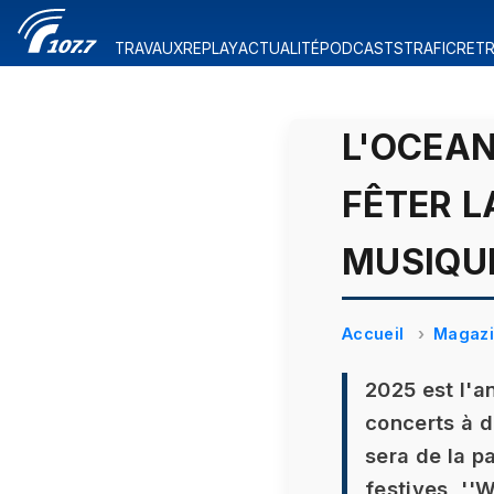
TRAVAUX
REPLAY
ACTUALITÉ
PODCASTS
TRAFIC
RETR
L'OCEAN
FÊTER L
MUSIQU
Accueil
Magaz
2025 est l'a
concerts à 
sera de la p
festives, ''