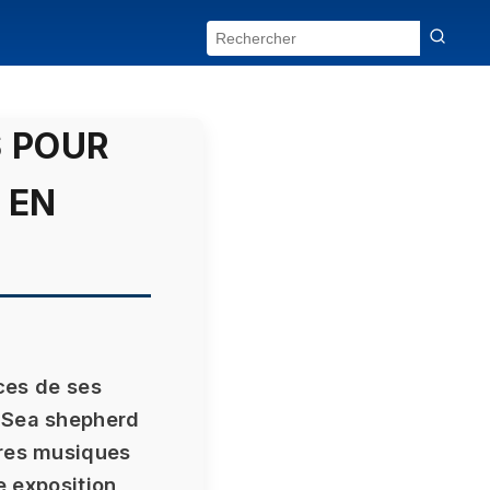
S POUR
 EN
ices de ses
. Sea shepherd
tres musiques
e exposition