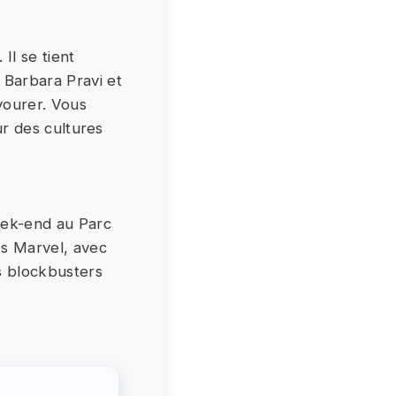
Il se tient
 Barbara Pravi et
avourer. Vous
ur des cultures
eek-end au Parc
es Marvel, avec
s blockbusters