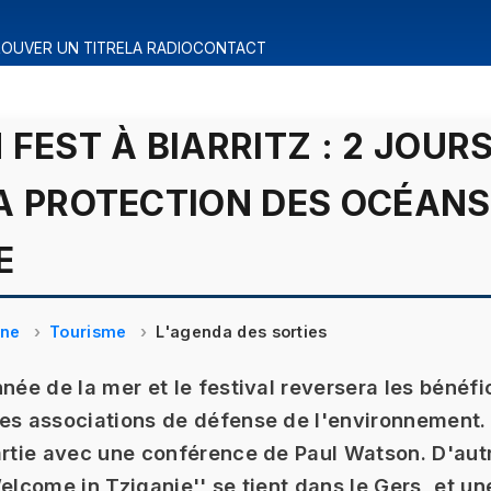
OUVER UN TITRE
LA RADIO
CONTACT
 FEST À BIARRITZ : 2 JOUR
A PROTECTION DES OCÉANS
E
ine
Tourisme
L'agenda des sorties
nnée de la mer et le festival reversera les bénéf
des associations de défense de l'environnement
artie avec une conférence de Paul Watson. D'au
Welcome in Tziganie'' se tient dans le Gers, et un