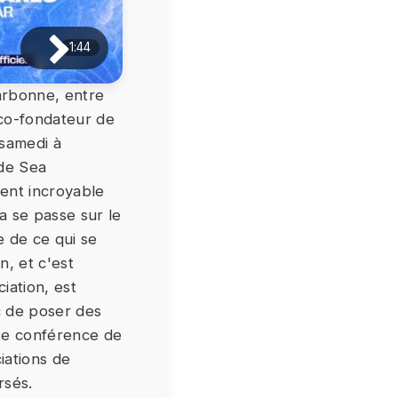
1:44
Carbonne, entre
 co-fondateur de
 samedi à
 de Sea
ment incroyable
a se passe sur le
e de ce qui se
n, et c'est
iation, est
ic de poser des
tte conférence de
iations de
rsés.