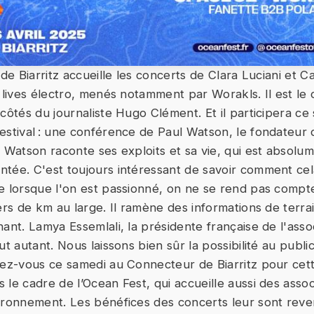
 de Biarritz accueille les concerts de Clara Luciani et 
s lives électro, menés notamment par Worakls. Il est le
côtés du journaliste Hugo Clément. Et il participera ce
estival : une conférence de Paul Watson, le fondateur
l Watson raconte ses exploits et sa vie, qui est absolu
tée. C'est toujours intéressant de savoir comment cel
e lorsque l'on est passionné, on ne se rend pas compt
ers de km au large. Il ramène des informations de terrai
ant. Lamya Essemlali, la présidente française de l'assoc
ut autant. Nous laissons bien sûr la possibilité au publ
dez-vous ce samedi au Connecteur de Biarritz pour ce
le cadre de l’Ocean Fest, qui accueille aussi des assoc
ironnement. Les bénéfices des concerts leur sont reve