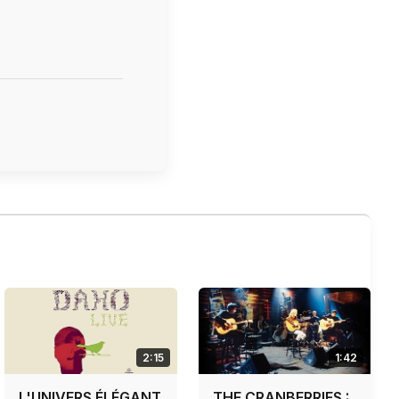
. Si
tre
2:15
1:42
L'UNIVERS ÉLÉGANT
THE CRANBERRIES :