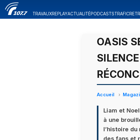
TRAVAUX
REPLAY
ACTUALITÉ
PODCASTS
TRAFIC
RETR
OASIS S
SILENCE
RÉCONCI
Accueil
Magaz
Liam et Noel
à une brouil
l’histoire du
des fans et