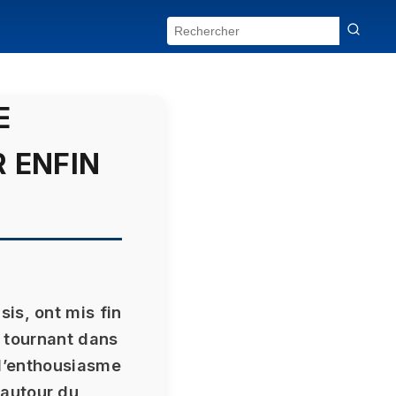
E
R ENFIN
is, ont mis fin
n tournant dans
e l’enthousiasme
autour du