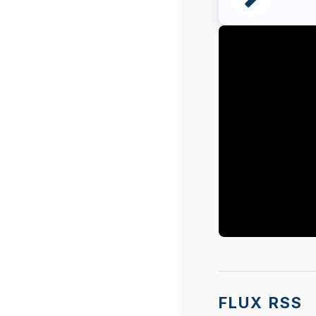
Le visionnage
fournisseur 
Étant donné 
FLUX RSS