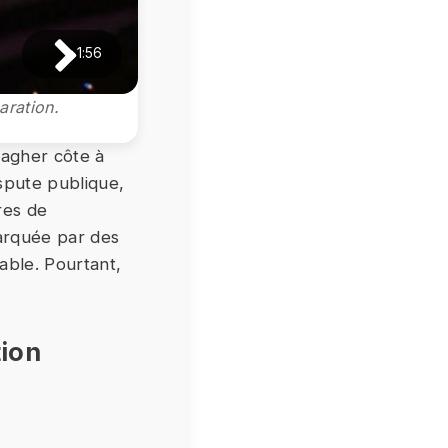
1:56
aration.
lagher côte à
spute publique,
res de
arquée par des
iable. Pourtant,
tion