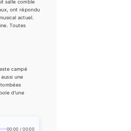
it salle comble
aux, ont répondu
usical actuel.
ine. Toutes
 reste campé
 aussi une
retombées
mbole d’une
00:00 / 00:00