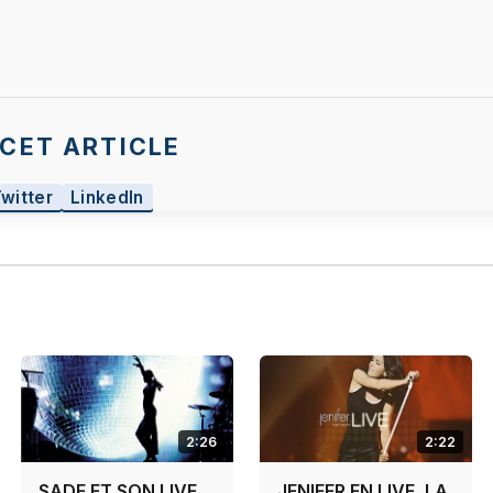
 votre choix, nous avons bloqué la lecture de cette vidéo
ez continuer et lire la vidéo, vous devez nous donner vo
nsentement en cliquant sur le bouton ci-dessous.
J'accepte - Lancer la vidéo
CET ARTICLE
Twitter
LinkedIn
2:26
2:22
SADE ET SON LIVE
JENIFER EN LIVE, LA