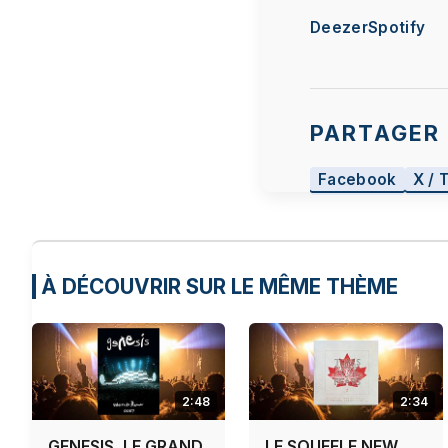
de respecter
Deezer
Spotify
vous souhait
co
PARTAGER 
Facebook
X / 
À DÉCOUVRIR SUR LE MÊME THÈME
2:48
2:34
GENESIS, LE GRAND
LE SOUFFLE NEW