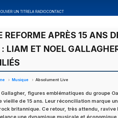
OUVER UN TITRE
LA RADIO
CONTACT
E REFORME APRÈS 15 ANS D
 : LIAM ET NOEL GALLAGHE
LIÉS
ine
Musique
Absolument Live
 Gallagher, figures emblématiques du groupe Oas
le vieille de 15 ans. Leur réconciliation marque u
 rock britannique. Ce retour, très attendu, raviv
 relance une dynamique musicale et économique 