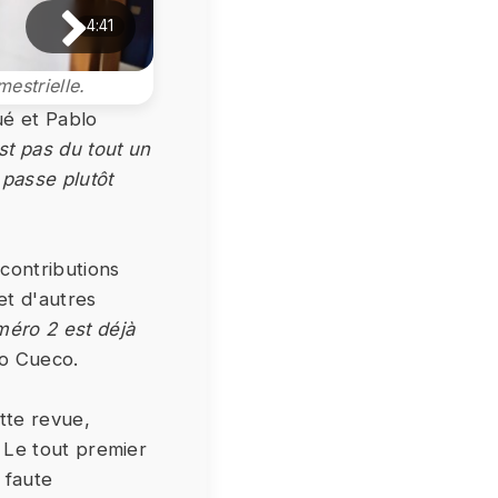
4:41
estrielle.
ué et Pablo
st pas du tout un
 passe plutôt
 contributions
et d'autres
éro 2 est déjà
lo Cueco.
tte revue,
. Le tout premier
 faute