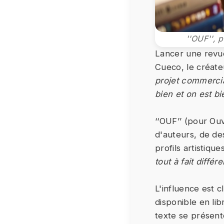
''OUF'', 
Lancer une revue 
Cueco, le créate
projet commercial
bien et on est bi
‘‘OUF’’ (pour Ouv
d'auteurs, de de
profils artistiq
tout à fait diffé
L'influence est 
disponible en lib
texte se présent