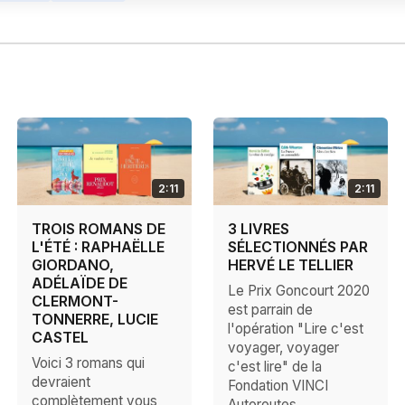
2:11
2:11
TROIS ROMANS DE
3 LIVRES
L'ÉTÉ : RAPHAËLLE
SÉLECTIONNÉS PAR
GIORDANO,
HERVÉ LE TELLIER
ADÉLAÏDE DE
Le Prix Goncourt 2020
CLERMONT-
est parrain de
TONNERRE, LUCIE
l'opération "Lire c'est
CASTEL
voyager, voyager
Voici 3 romans qui
c'est lire" de la
devraient
Fondation VINCI
complètement vous
Autoroutes.