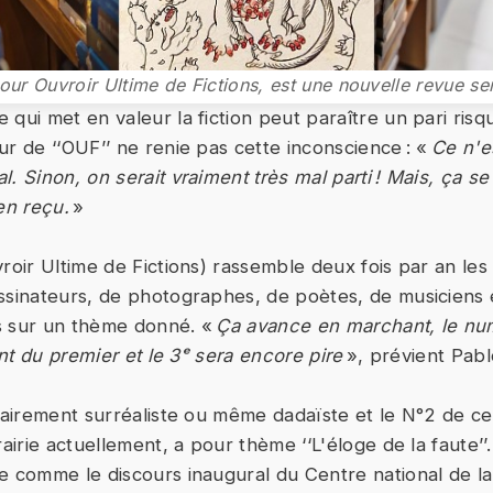
pour Ouvroir Ultime de Fictions, est une nouvelle revue sem
qui met en valeur la fiction peut paraître un pari risq
ur de ‘‘OUF’’ ne renie pas cette inconscience : «
Ce n'e
. Sinon, on serait vraiment très mal parti ! Mais, ça se
en reçu.
»
roir Ultime de Fictions) rassemble deux fois par an les
ssinateurs, de photographes, de poètes, de musiciens 
ues sur un thème donné. «
Ça avance en marchant, le num
rent du premier et le 3ᵉ sera encore pire
», prévient Pab
clairement surréaliste ou même dadaïste et le N°2 de ce
rairie actuellement, a pour thème ‘‘L'éloge de la faute’’
e comme le discours inaugural du Centre national de la