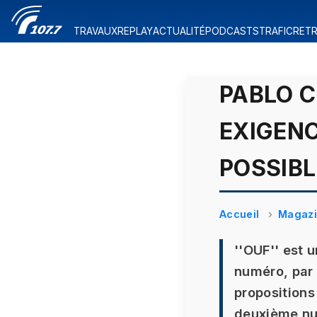
TRAVAUX
REPLAY
ACTUALITÉ
PODCASTS
TRAFIC
RETR
PABLO C
EXIGENC
POSSIB
Accueil
Magaz
''OUF'' est 
numéro, par 
propositions 
deuxième num