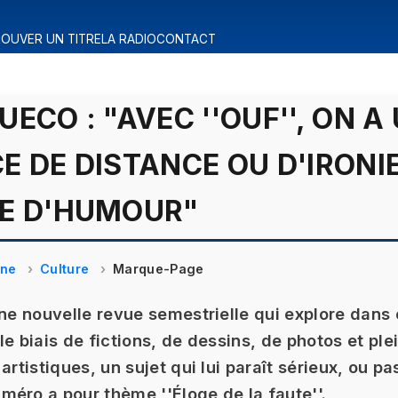
OUVER UN TITRE
LA RADIO
CONTACT
UECO : "AVEC ''OUF'', ON A
E DE DISTANCE OU D'IRONIE
LE D'HUMOUR"
ine
Culture
Marque-Page
une nouvelle revue semestrielle qui explore dans
le biais de fictions, de dessins, de photos et ple
artistiques, un sujet qui lui paraît sérieux, ou pas
éro a pour thème ''Éloge de la faute''.