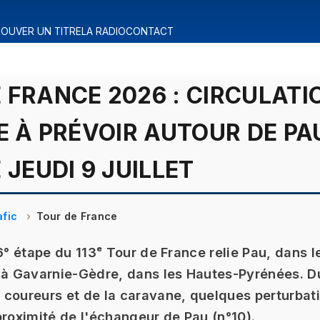
OUVER UN TITRE
LA RADIO
CONTACT
 FRANCE 2026 : CIRCULATI
LE À PRÉVOIR AUTOUR DE PA
 JEUDI 9 JUILLET
afic
Tour de France
 6° étape du 113ᵉ Tour de France relie Pau, dans 
 à Gavarnie-Gèdre, dans les Hautes-Pyrénées. Du
coureurs et de la caravane, quelques perturbat
proximité de l'échangeur de Pau (n°10).