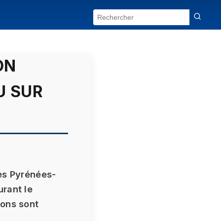
ON
U SUR
les Pyrénées-
rant le
ions sont