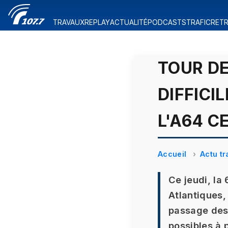
TRAVAUX
REPLAY
ACTUALITÉ
PODCASTS
TRAFIC
RETR
TOUR DE
DIFFICI
L'A64 CE
Accueil
Actu tr
Ce jeudi, la
Atlantiques,
passage des 
possibles à 