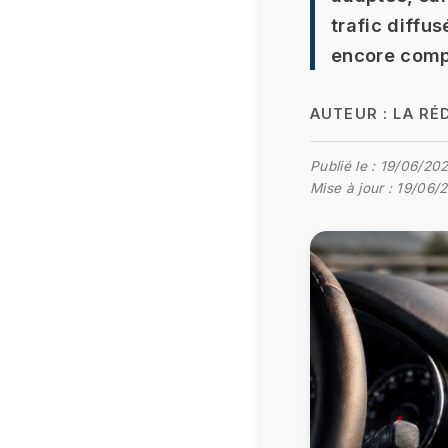
trafic diffu
encore compl
AUTEUR :
LA RÉ
Publié le :
19/06/202
Mise à jour :
19/06/2