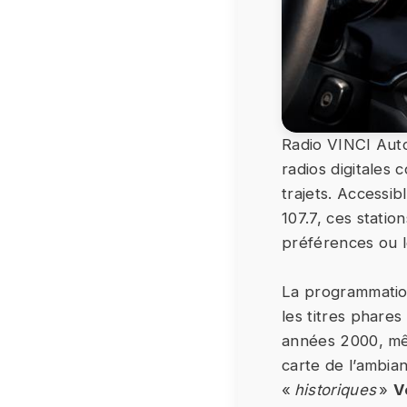
Radio VINCI Auto
radios digitales
trajets. Accessib
107.7, ces stati
préférences ou 
La programmation
les titres phare
années 2000, mêl
carte de l’ambia
«
historiques
»
V