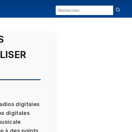
S
LISER
adios digitales
os digitales
musicale
ce à des points