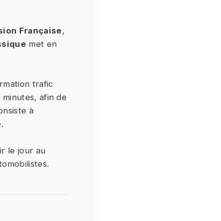
sion Française
,
ssique
met en
rmation trafic
e minutes, afin de
onsiste à
.
r le jour au
tomobilistes.