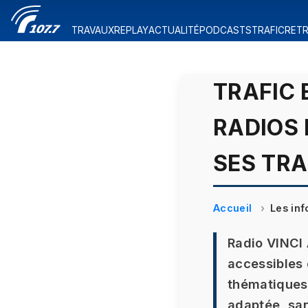
TRAVAUX
REPLAY
ACTUALITÉ
PODCASTS
TRAFIC
RETR
TRAFIC 
RADIOS 
SES TRA
Accueil
Les inf
Radio VINCI 
accessibles e
thématiques
adaptée, san