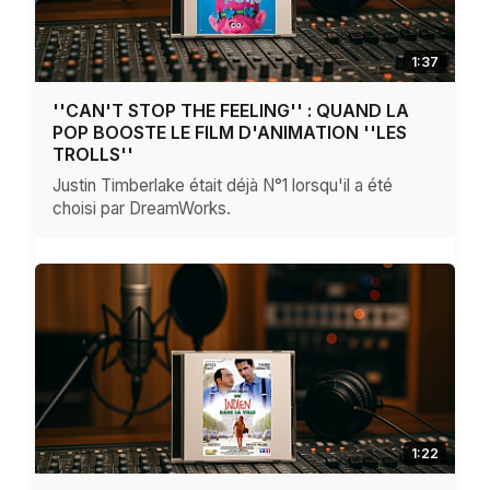
1:37
''CAN'T STOP THE FEELING'' : QUAND LA
POP BOOSTE LE FILM D'ANIMATION ''LES
TROLLS''
Justin Timberlake était déjà N°1 lorsqu'il a été
choisi par DreamWorks.
1:22