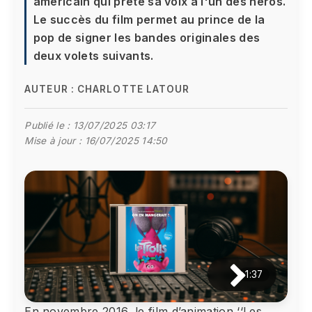
américain qui prête sa voix à l'un des héros.
Le succès du film permet au prince de la
pop de signer les bandes originales des
deux volets suivants.
AUTEUR :
CHARLOTTE LATOUR
Publié le :
13/07/2025 03:17
Mise à jour :
16/07/2025 14:50
1:37
En novembre 2016, le film d’animation ‘‘Les