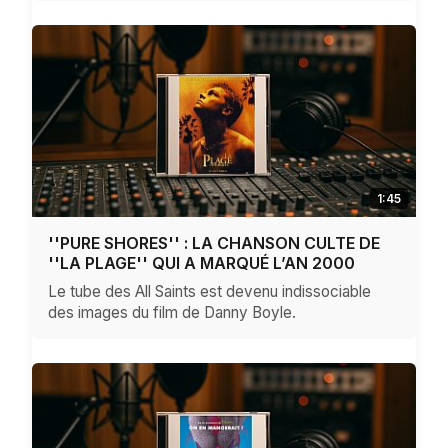
1:45
''PURE SHORES'' : LA CHANSON CULTE DE
''LA PLAGE'' QUI A MARQUÉ L’AN 2000
Le tube des All Saints est devenu indissociable
des images du film de Danny Boyle.