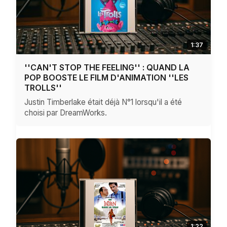
1:37
''CAN'T STOP THE FEELING'' : QUAND LA
POP BOOSTE LE FILM D'ANIMATION ''LES
TROLLS''
Justin Timberlake était déjà N°1 lorsqu'il a été
choisi par DreamWorks.
1:22