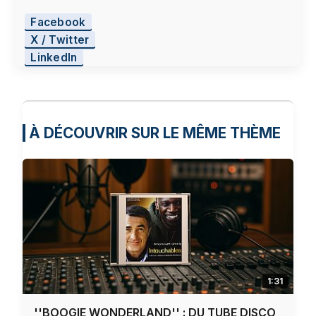
cookies que vous avez exprimé, afin de
Facebook
respecter votre choix, nous avons bloqué la
X / Twitter
lecture de cette vidéo. Si vous souhaitez
continuer et lire la vidéo, vous devez nous
LinkedIn
donner votre consentement en cliquant sur le
bouton ci-dessous.
J'accepte - Lancer la vidéo
À DÉCOUVRIR SUR LE MÊME THÈME
1:31
''BOOGIE WONDERLAND'' : DU TUBE DISCO