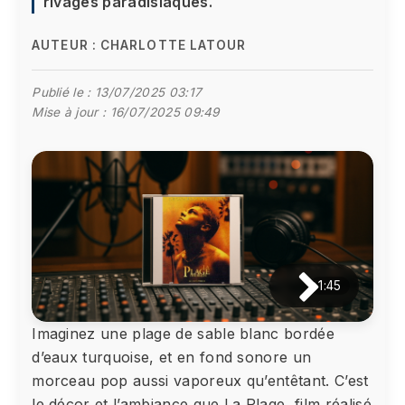
rivages paradisiaques.
AUTEUR :
CHARLOTTE LATOUR
Publié le :
13/07/2025 03:17
Mise à jour :
16/07/2025 09:49
1:45
Imaginez une plage de sable blanc bordée
d’eaux turquoise, et en fond sonore un
morceau pop aussi vaporeux qu’entêtant. C’est
le décor et l’ambiance que La Plage, film réalisé