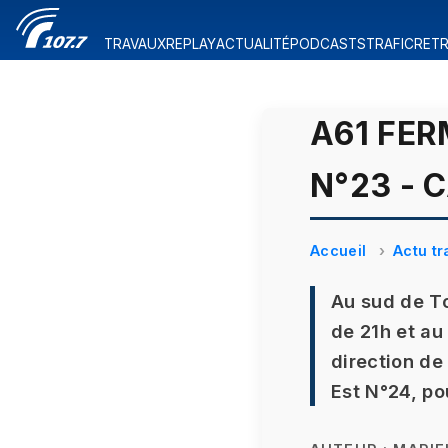
TRAVAUX
REPLAY
ACTUALITÉ
PODCASTS
TRAFIC
RETR
A61 FE
N°23 - 
Accueil
Actu tr
Au sud de To
de 21h et au
direction de
Est N°24, po