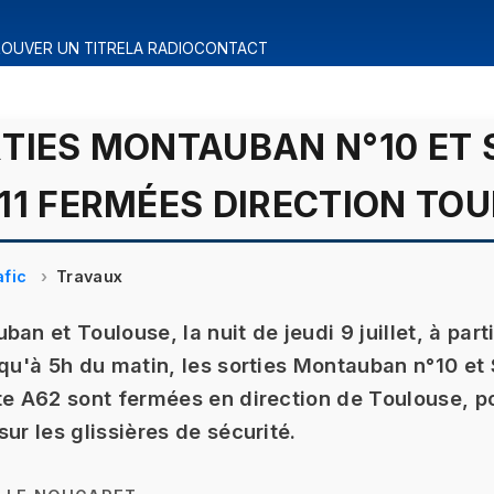
OUVER UN TITRE
LA RADIO
CONTACT
TIES MONTAUBAN N°10 ET 
11 FERMÉES DIRECTION TO
afic
Travaux
an et Toulouse, la nuit de jeudi 9 juillet, à part
squ'à 5h du matin, les sorties Montauban n°10 et 
te A62 sont fermées en direction de Toulouse, p
ur les glissières de sécurité.