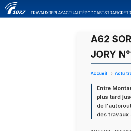
TRAVAUX
REPLAY
ACTUALITÉ
PODCASTS
TRAFIC
RETR
A62 SOR
JORY N°
Accueil
Actu tr
Entre Montaub
plus tard ju
de l'autorou
des travaux s