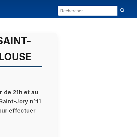
SAINT-
ULOUSE
ir de 21h et au
Saint-Jory n°11
our effectuer