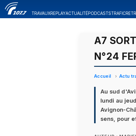
TRAVAUX
REPLAY
ACTUALITÉ
PODCASTS
TRAFIC
RETR
A7 SOR
N°24 FE
Accueil
Actu tr
Au sud d'Avi
lundi au jeud
Avignon-Chât
sens, pour e