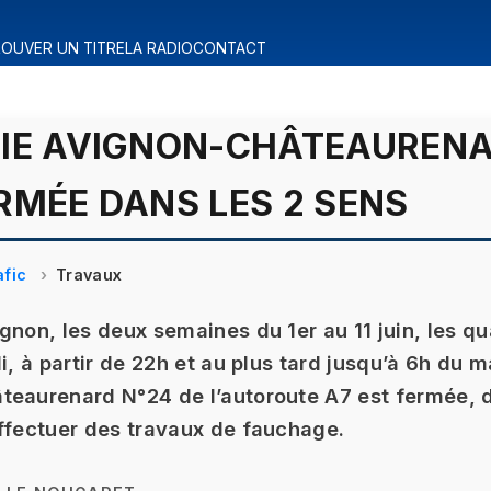
OUVER UN TITRE
LA RADIO
CONTACT
TIE AVIGNON-CHÂTEAUREN
RMÉE DANS LES 2 SENS
afic
Travaux
gnon, les deux semaines du 1er au 11 juin, les qu
i, à partir de 22h et au plus tard jusqu’à 6h du ma
eaurenard N°24 de l’autoroute A7 est fermée, d
ffectuer des travaux de fauchage.