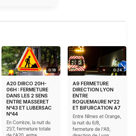
0:18
0:24
A20 DIRCO 20H-
A9 FERMETURE
06H : FERMETURE
DIRECTION LYON
DANS LES 2 SENS
ENTRE
ENTRE MASSERET
ROQUEMAURE N°22
N°43 ET LUBERSAC
ET BIFURCATION A7
N°44
Entre Nîmes et Orange,
En Corrèze, la nuit du
la nuit du 6/8,
21/7, fermeture totale
fermeture de l'A9,
de l'A20, entre
direction de Lyon,