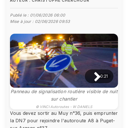
AUTEUR :
CHRISTOPHE CHERCHOUR
Publié le :
01/06/2026 06:00
Mise à jour :
02/06/2026 09:53
0:21
Panneau de signalisation routière visible de nuit
sur chantier
© VINCI Autoroutes - W DANIELS
Vous devez sortir au Muy n°36, puis emprunter
la DN7 pour rejoindre l'autoroute A8 à Puget-
sur-Argens n°37.