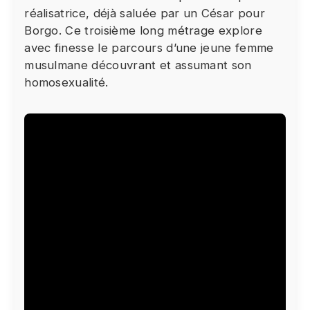
réalisatrice, déjà saluée par un César pour
donner votre consentement en cliquant sur le
Borgo. Ce troisième long métrage explore
bouton ci-dessous.
avec finesse le parcours d’une jeune femme
J'accepte - Lancer la vidéo
musulmane découvrant et assumant son
homosexualité.