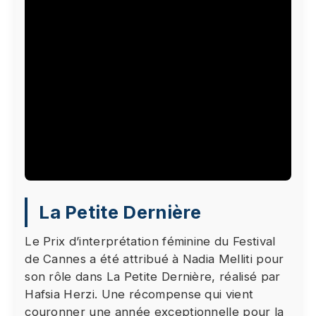
Le visionnage de cette vidéo peut entraîner le
La Petite Dernière
placement de cookies par le fournisseur de la
plateforme vidéo vers laquelle vous serez
Le Prix d’interprétation féminine du Festival
redirigé(e). Étant donné votre refus du dépôt de
de Cannes a été attribué à Nadia Melliti pour
cookies que vous avez exprimé, afin de
son rôle dans La Petite Dernière, réalisé par
respecter votre choix, nous avons bloqué la
Hafsia Herzi. Une récompense qui vient
lecture de cette vidéo. Si vous souhaitez
couronner une année exceptionnelle pour la
continuer et lire la vidéo, vous devez nous