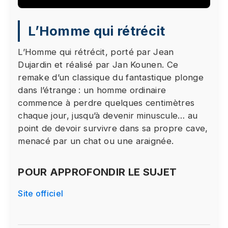
Le visionnage de cette vidéo peut entraîner le
L’Homme qui rétrécit
placement de cookies par le fournisseur de la
plateforme vidéo vers laquelle vous serez
L’Homme qui rétrécit, porté par Jean
redirigé(e). Étant donné votre refus du dépôt de
Dujardin et réalisé par Jan Kounen. Ce
cookies que vous avez exprimé, afin de
remake d’un classique du fantastique plonge
respecter votre choix, nous avons bloqué la
dans l’étrange : un homme ordinaire
lecture de cette vidéo. Si vous souhaitez
commence à perdre quelques centimètres
continuer et lire la vidéo, vous devez nous
chaque jour, jusqu’à devenir minuscule… au
donner votre consentement en cliquant sur le
point de devoir survivre dans sa propre cave,
bouton ci-dessous.
menacé par un chat ou une araignée.
J'accepte - Lancer la vidéo
POUR APPROFONDIR LE SUJET
Site officiel