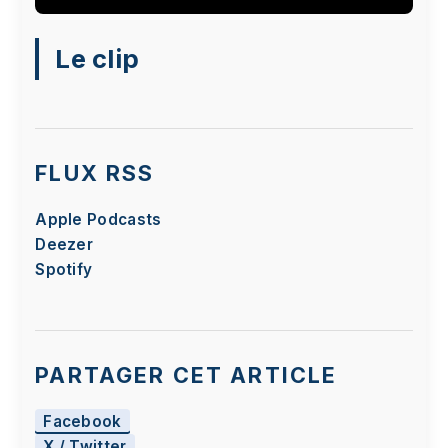
Le visionnage de cette vidéo peut entraîner le
Le clip
placement de cookies par le fournisseur de la
plateforme vidéo vers laquelle vous serez
redirigé(e). Étant donné votre refus du dépôt de
cookies que vous avez exprimé, afin de
respecter votre choix, nous avons bloqué la
FLUX RSS
lecture de cette vidéo. Si vous souhaitez
continuer et lire la vidéo, vous devez nous
Apple Podcasts
donner votre consentement en cliquant sur le
Deezer
bouton ci-dessous.
Spotify
J'accepte - Lancer la vidéo
PARTAGER CET ARTICLE
Facebook
X / Twitter