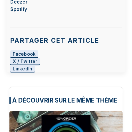
Deezer
lecture de cette vidéo. Si vous souhaitez
continuer et lire la vidéo, vous devez nous
Spotify
donner votre consentement en cliquant sur le
bouton ci-dessous.
J'accepte - Lancer la vidéo
PARTAGER CET ARTICLE
Facebook
X / Twitter
LinkedIn
À DÉCOUVRIR SUR LE MÊME THÈME