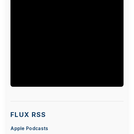
Le visionnage de cette vidéo peut entraîner le
placement de cookies par le fournisseur de la
plateforme vidéo vers laquelle vous serez
FLUX RSS
redirigé(e). Étant donné votre refus du dépôt de
cookies que vous avez exprimé, afin de
Apple Podcasts
respecter votre choix, nous avons bloqué la