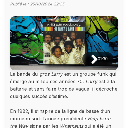
Publié le :
25/10/2024 22:35
01:39
La bande du
gros Larry
est un groupe funk qui
émerge au milieu des années 70.
Larry
est à la
batterie et sans faire trop de vague, il décroche
quelques succès d’estime.
En 1982, il s’inspire de la ligne de basse d’un
morceau sorti l’année précédente
Help Is on
the Way
signé par les
Whatnauts
qui a été un