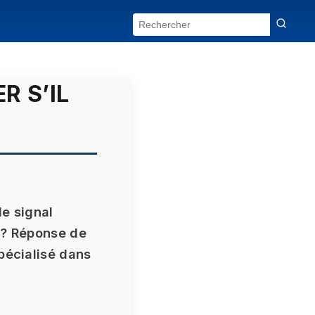
R S’IL
le signal
 ? Réponse de
pécialisé dans