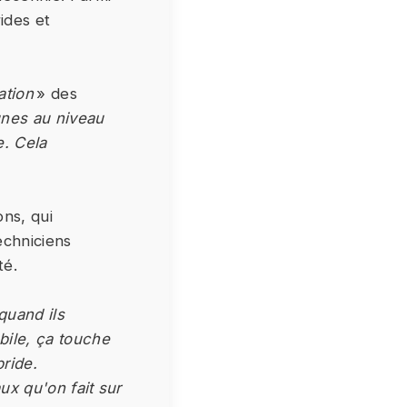
ides et
tation
» des
nes au niveau
. Cela
ons, qui
echniciens
té.
quand ils
bile, ça touche
bride.
ux qu'on fait sur