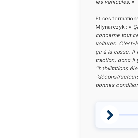
les véhicules.
»
Et ces formation
Mlynarczyk : «
Ç
concerne tout ce
voitures. C'est-
ça à la casse. Il
traction, donc i
‘‘habilitations é
‘‘déconstructeur
bonnes condition