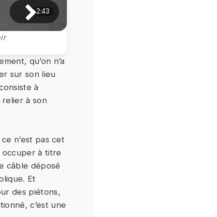
2:43
ir
ement, qu’on n’a
r sur son lieu
consiste à
relier à son
 ce n’est pas cet
 occuper à titre
 Le câble déposé
lique. Et
our des piétons,
tionné, c’est une