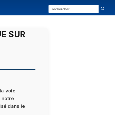
UE SUR
la voie
 notre
isé dans le