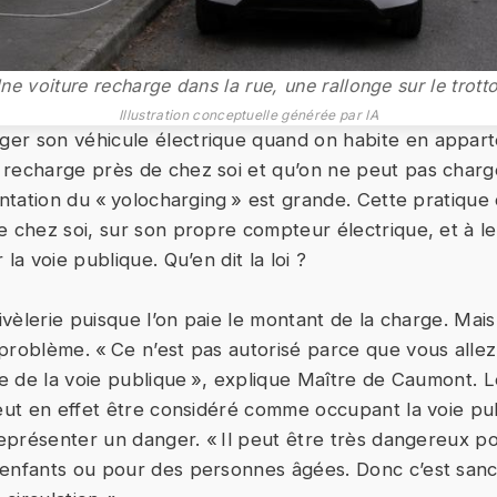
ne voiture recharge dans la rue, une rallonge sur le trotto
Illustration conceptuelle générée par IA
er son véhicule électrique quand on habite en appart
recharge près de chez soi et qu’on ne peut pas charge
entation du « yolocharging » est grande. Cette pratique 
e chez soi, sur son propre compteur électrique, et à le 
 la voie publique. Qu’en dit la loi ?
rivèlerie puisque l’on paie le montant de la charge. Mais
problème. « Ce n’est pas autorisé parce que vous allez
tie de la voie publique », explique Maître de Caumont.
peut en effet être considéré comme occupant la voie pub
 représenter un danger. « Il peut être très dangereux p
enfants ou pour des personnes âgées. Donc c’est sanc