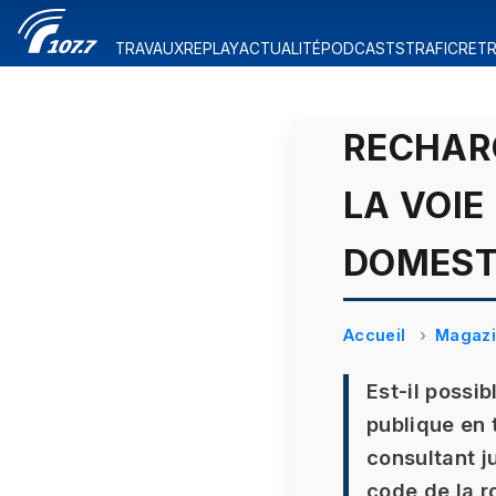
TRAVAUX
REPLAY
ACTUALITÉ
PODCASTS
TRAFIC
RETR
RECHARG
LA VOIE
DOMESTI
Accueil
Magaz
Est-il possi
publique en 
consultant j
code de la r