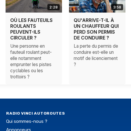
2:28
3:58
OÙ LES FAUTEUILS
QU'ARRIVE-T-IL À
ROULANTS
UN CHAUFFEUR QUI
PEUVENT-ILS
PERD SON PERMIS
CIRCULER ?
DE CONDUIRE ?
Une personne en
La perte du permis de
fauteuil roulant peut-
conduire est-elle un
elle notamment
motif de licenciement
emprunter les pistes
?
cyclables ou les
trottoirs ?
RADIO VINCI AUTOROUTES
Qui sommes-nous ?
Annonceurs