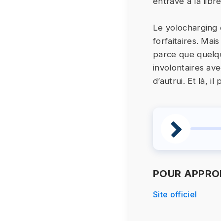
entrave à la libre
Le yolocharging 
forfaitaires. Mais
parce que quelqu’
involontaires av
d’autrui. Et là, i
POUR APPROF
Site officiel