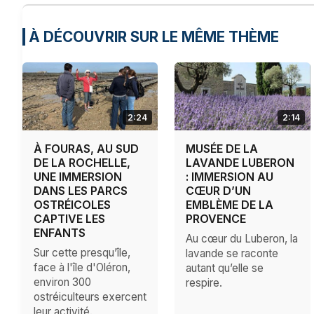
À DÉCOUVRIR SUR LE MÊME THÈME
2:24
2:14
À FOURAS, AU SUD
MUSÉE DE LA
DE LA ROCHELLE,
LAVANDE LUBERON
UNE IMMERSION
: IMMERSION AU
DANS LES PARCS
CŒUR D’UN
OSTRÉICOLES
EMBLÈME DE LA
CAPTIVE LES
PROVENCE
ENFANTS
Au cœur du Luberon, la
Sur cette presqu’île,
lavande se raconte
face à l'île d'Oléron,
autant qu’elle se
environ 300
respire.
ostréiculteurs exercent
leur activité.