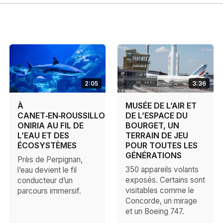
2:05
3:36
À
MUSÉE DE L’AIR ET
CANET‑EN‑ROUSSILLON,
DE L’ESPACE DU
ONIRIA AU FIL DE
BOURGET, UN
L’EAU ET DES
TERRAIN DE JEU
ÉCOSYSTÈMES
POUR TOUTES LES
GÉNÉRATIONS
Près de Perpignan,
350 appareils volants
l’eau devient le fil
exposés. Certains sont
conducteur d’un
visitables comme le
parcours immersif.
Concorde, un mirage
et un Boeing 747.