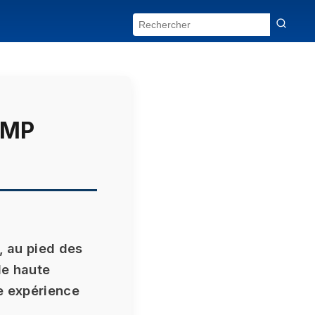
AMP
, au pied des
de haute
ne expérience
.