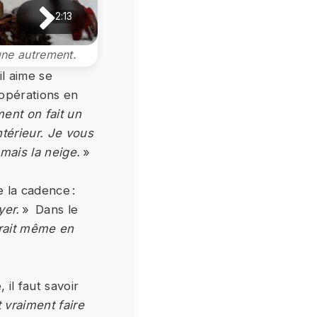
2:13
gne autrement.
il aime se
 opérations en
ent on fait un
térieur. Je vous
mais la neige.
»
 la cadence :
yer.
» Dans le
rrait même en
il faut savoir
vraiment faire