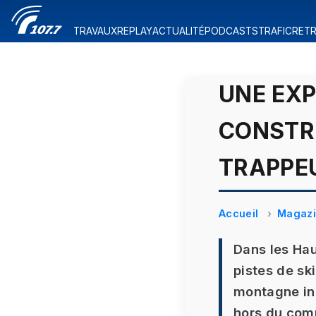
TRAVAUX
REPLAY
ACTUALITÉ
PODCASTS
TRAFIC
RETR
UNE EXP
CONSTR
TRAPPEU
Accueil
Magaz
Dans les Hau
pistes de sk
montagne ini
hors du comm