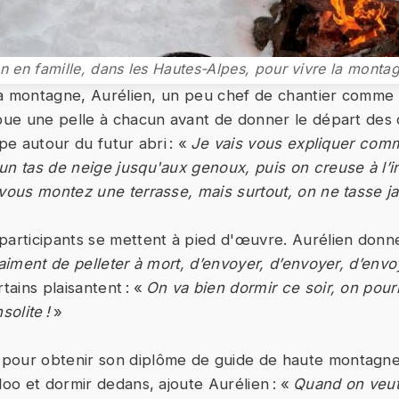
 en famille, dans les Hautes-Alpes, pour vivre la monta
e la montagne, Aurélien, un peu chef de chantier comme 
ibue une pelle à chacun avant de donner le départ des
upe autour du futur abri : «
Je vais vous expliquer comm
un tas de neige jusqu'aux genoux, puis on creuse à l’in
 vous montez une terrasse, mais surtout, on ne tasse ja
participants se mettent à pied d'œuvre. Aurélien donne
raiment de pelleter à mort, d’envoyer, d’envoyer, d’envo
ains plaisantent : «
On va bien dormir ce soir, on pou
solite !
»
our obtenir son diplôme de guide de haute montagne, 
loo et dormir dedans, ajoute Aurélien : «
Quand on veut 