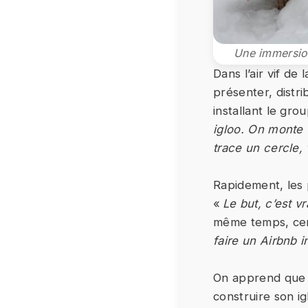
Une immersion
Dans l’air vif d
présenter, distr
installant le gro
igloo. On monte 
trace un cercle,
Rapidement, les 
«
Le but, c’est v
même temps, cert
faire un Airbnb in
On apprend que p
construire son ig