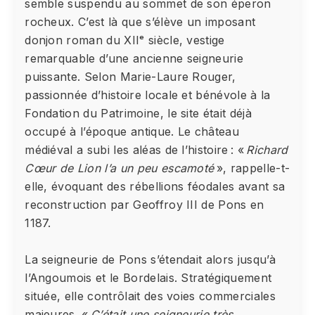
semble suspendu au sommet de son éperon
rocheux. C’est là que s’élève un imposant
donjon roman du XIIᵉ siècle, vestige
remarquable d’une ancienne seigneurie
puissante. Selon Marie-Laure Rouger,
passionnée d’histoire locale et bénévole à la
Fondation du Patrimoine, le site était déjà
occupé à l’époque antique. Le château
médiéval a subi les aléas de l’histoire : «
Richard
Cœur de Lion l’a un peu escamoté
», rappelle-t-
elle, évoquant des rébellions féodales avant sa
reconstruction par Geoffroy III de Pons en
1187.
La seigneurie de Pons s’étendait alors jusqu’à
l’Angoumois et le Bordelais. Stratégiquement
située, elle contrôlait des voies commerciales
majeures. «
C’était une seigneurie très