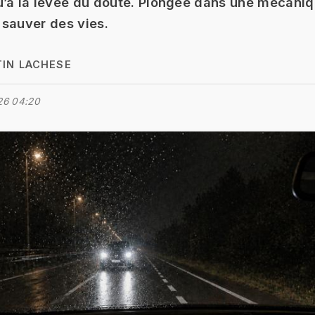
’à la levée du doute. Plongée dans une mécaniqu
sauver des vies.
IN LACHESE
26 04:20