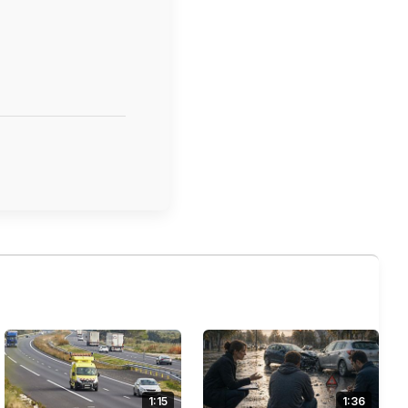
1:15
1:36