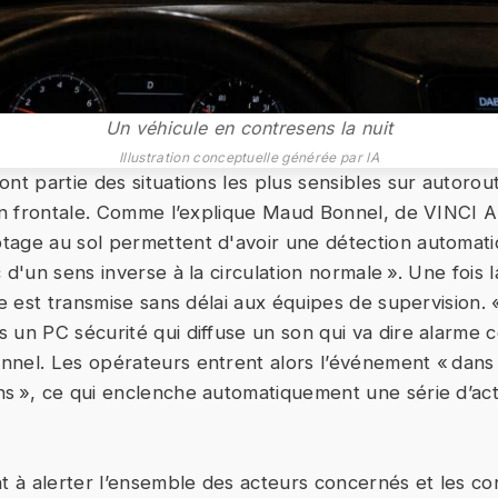
Un véhicule en contresens la nuit
Illustration conceptuelle générée par IA
nt partie des situations les plus sensibles sur autorou
ion frontale. Comme l’explique Maud Bonnel, de VINCI A
tage au sol permettent d'avoir une détection automat
 d'un sens inverse à la circulation normale ». Une fois 
te est transmise sans délai aux équipes de supervision.
 un PC sécurité qui diffuse un son qui va dire alarme 
nel. Les opérateurs entrent alors l’événement « dans
s », ce qui enclenche automatiquement une série d’act
nt à alerter l’ensemble des acteurs concernés et les c