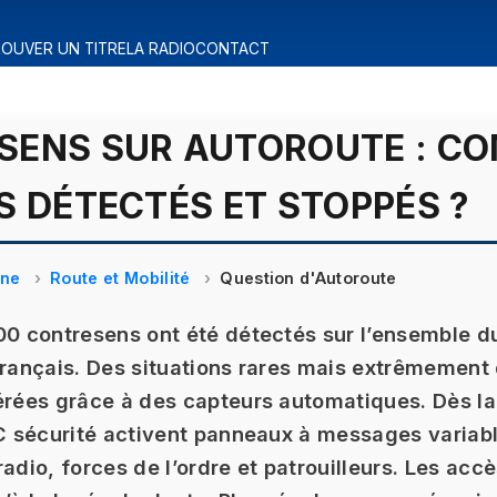
OUVER UN TITRE
LA RADIO
CONTACT
SENS SUR AUTOROUTE : C
S DÉTECTÉS ET STOPPÉS ?
ine
Route et Mobilité
Question d'Autoroute
00 contresens ont été détectés sur l’ensemble d
français. Des situations rares mais extrêmemen
érées grâce à des capteurs automatiques. Dès l
PC sécurité activent panneaux à messages variab
radio, forces de l’ordre et patrouilleurs. Les acc