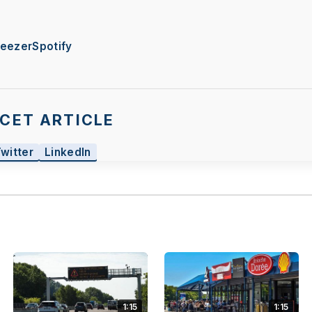
eezer
Spotify
CET ARTICLE
Twitter
LinkedIn
1:15
1:15