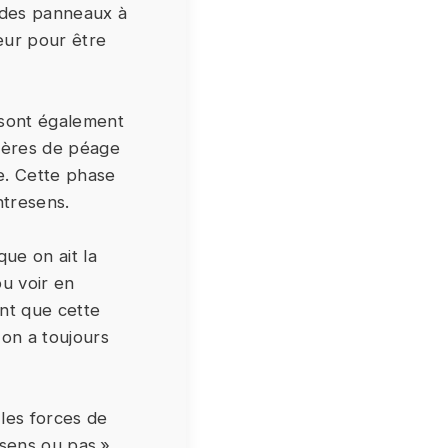
 des panneaux à
leur pour être
c sont également
rières de péage
te. Cette phase
ntresens.
ue on ait la
pu voir en
ant que cette
 on a toujours
 les forces de
 sens ou pas »,