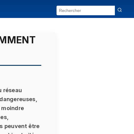
OMMENT
u réseau
t dangereuses,
a moindre
les,
ès peuvent être