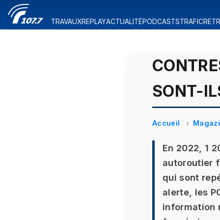
TRAVAUX
REPLAY
ACTUALITÉ
PODCASTS
TRAFIC
RETR
CONTRE
SONT-IL
Accueil
Magaz
En 2022, 1 2
autoroutier 
qui sont rep
alerte, les 
information 