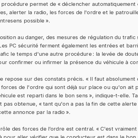
 la procédure permet de « déclencher automatiquement
s, alerter la radio, les forces de l'ordre et le patrouil
ntresens possible ».
xposition au danger, des mesures de régulation du trafi
Les PC sécurité ferment également les entrées et bar
trafic le temps d'une autre procédure : la levée de dou
pour confirmer ou infirmer la présence du véhicule à co
e repose sur des constats précis. « Il faut absolument q
 forces de l'ordre qui sont déjà sur place ou qu'on ait 
icule est reparti dans le bon sens », indique-t-elle. T
t pas obtenue, « tant qu'on a pas la fin de cette alerte
cette annonce par la radio ».
e rôle des forces de l’ordre est central. « C'est vraiment
là pour aller vérifier que le conducteur est dans le bon