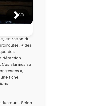
1:15
te, en raison du
utoroutes, « des
ique des
la détection
 « Ces alarmes se
contresens »,
 une fiche
ions
onducteurs. Selon