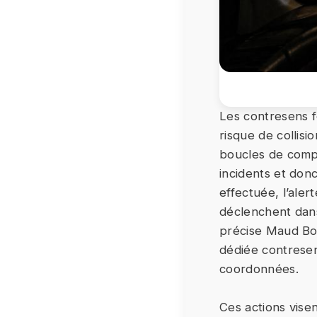
Les contresens fo
risque de collis
boucles de comp
incidents et donc
effectuée, l’aler
déclenchent dans
précise Maud Bon
dédiée contresen
coordonnées.
Ces actions vise