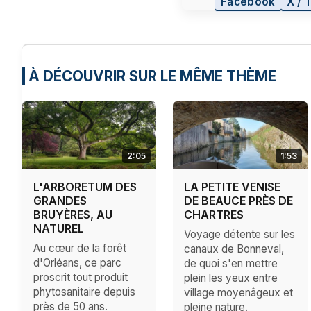
Facebook
X / 
À DÉCOUVRIR SUR LE MÊME THÈME
2:05
1:53
L'ARBORETUM DES
LA PETITE VENISE
GRANDES
DE BEAUCE PRÈS DE
BRUYÈRES, AU
CHARTRES
NATUREL
Voyage détente sur les
Au cœur de la forêt
canaux de Bonneval,
d'Orléans, ce parc
de quoi s'en mettre
proscrit tout produit
plein les yeux entre
phytosanitaire depuis
village moyenâgeux et
près de 50 ans.
pleine nature.