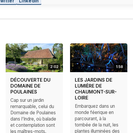
Twitter
LinkedIn
2:02
1:58
DÉCOUVERTE DU
LES JARDINS DE
DOMAINE DE
LUMIÈRE DE
POULAINES
CHAUMONT-SUR-
LOIRE
Cap sur un jardin
Embarquez dans un
remarquable, celui du
monde féerique en
Domaine de Poulaines
parcourant, à la
dans l’Indre, où balade
tombée de la nuit, les
et contemplation sont
plantes illuminées des
les maîtres-mots.