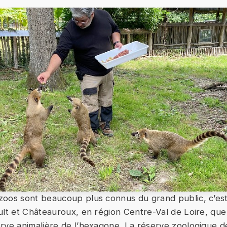
oos sont beaucoup plus connus du grand public, c’est
ult et Châteauroux, en région Centre-Val de Loire, que
rve animalière de l’hexagone. La réserve zoologique d