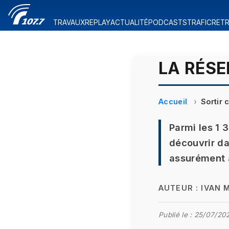
TRAVAUX
REPLAY
ACTUALITÉ
PODCASTS
TRAFIC
RETR
LA RÉSE
Accueil
Sortir 
Parmi les 1 
découvrir da
assurément a
AUTEUR :
IVAN 
Publié le :
25/07/202