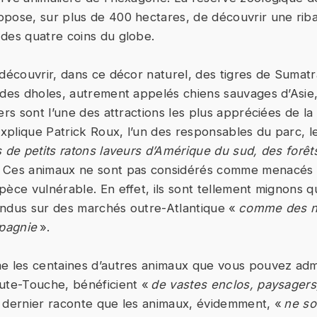
pose, sur plus de 400 hectares, de découvrir une rib
des quatre coins du globe.
 découvrir, dans ce décor naturel, des tigres de Sumat
 des dholes, autrement appelés chiens sauvages d’Asie
ers sont l’une des attractions les plus appréciées de la
plique Patrick Roux, l’un des responsables du parc, le
 de petits ratons laveurs d’Amérique du sud, des forêt
 Ces animaux ne sont pas considérés comme menacés d
èce vulnérable. En effet, ils sont tellement mignons qu
endus sur des marchés outre-Atlantique «
comme des 
pagnie
».
e les centaines d’autres animaux que vous pouvez adm
ute-Touche, bénéficient «
de vastes enclos, paysagers,
 dernier raconte que les animaux, évidemment, «
ne so