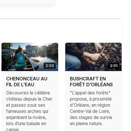
2:03
2:01
CHENONCEAU AU
BUSHCRAFT EN
FIL DE L’EAU
FORÊT D’ORLÉANS
Découvrez le célèbre
"L’appel des forêts"
château depuis le Cher
propose, à proximité
et passez sous ses
d'Orléans, en région
fameuses arches qui
Centre-Val de Loire,
enjambent la rivière,
des stages de survie
lors d’une balade en
en pleine nature.
canoë.