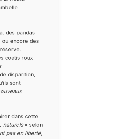
ambelle
ra, des pandas
, ou encore des
 réserve.
s coatis roux
s
e disparition,
’ils sont
nouveaux
irer dans cette
 naturels
» selon
nt pas en liberté,